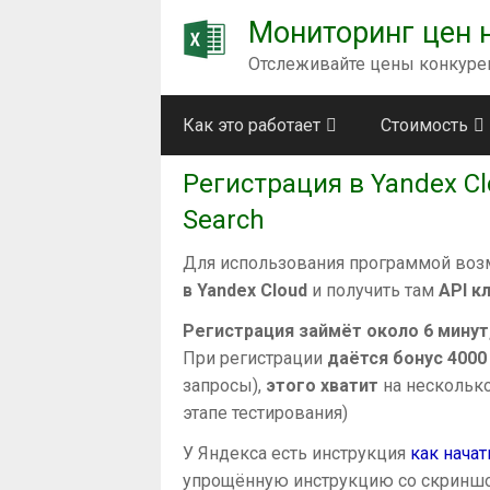
Мониторинг цен н
Отслеживайте цены конкурен
Как это работает
Стоимость
Регистрация в Yandex C
Search
Для использования программой возм
в Yandex Cloud
и получить там
API к
Регистрация займёт около 6 минут
При регистрации
даётся бонус 4000 
запросы),
этого хватит
на несколько
этапе тестирования)
У Яндекса есть инструкция
как начат
упрощённую инструкцию со скриншо