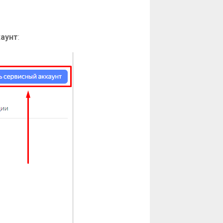
каунт
: