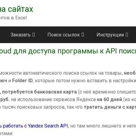
а сайтах
тов в Excel
Заказать
Поиск ссылок
Инструкции
loud для доступа программы к API поис
ожности автоматического поиска ссылок на товары,
необ
люч
и
Folder ID
, которые потом нужно вставить в настройки
, потребуется банковская карта
(с неё временно спишется
руб.
на использование сервисов Яндекса
на 60 дней
(из к
 тысяч поисковых запросов, так что
тратить деньги с кар
ь работать с Yandex Search API
, но там много лишнего и неп
тами: